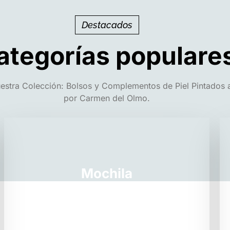
Destacados
ategorías populare
estra Colección: Bolsos y Complementos de Piel Pintados
por Carmen del Olmo.
Mochila
VER PRODUCTOS