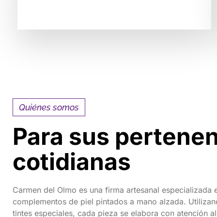
Quiénes somos
Para sus pertene
cotidianas
Carmen del Olmo es una firma artesanal especializada e
complementos de piel pintados a mano alzada. Utilizand
tintes especiales, cada pieza se elabora con atención al d