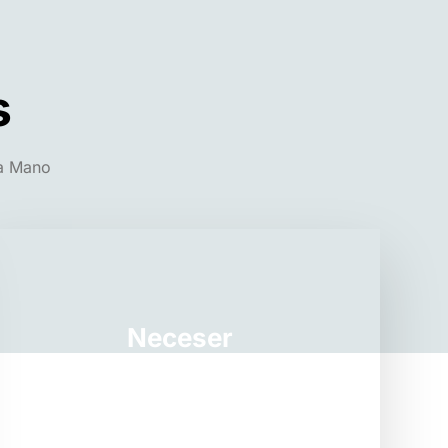
s
 a Mano
Neceser
VER PRODUCTOS