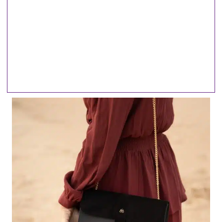
en ella, y te sorprenderá lo que
ocurre".
~ Carmen del Olmo~