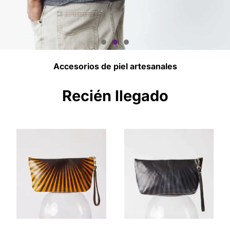
Accesorios de piel artesanales
Encuentra Tu Modelo
Perfecto
Recién llegado
Artesanía y Manufactura a Tu Medida
COMPRAR AHORA!