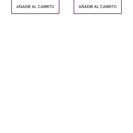
AÑADIR AL CARRITO
AÑADIR AL CARRITO
Ofertas
Descubre Nuestras ofertas de Artesanía
Exclusiva de Carmen del Olmo
COMPRAR AHORA!