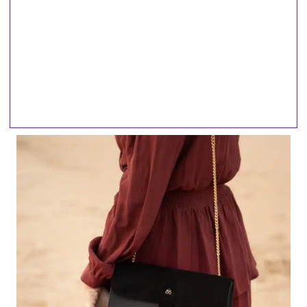
en ella, y te sorprenderá lo que
ocurre".
~ Carmen del Olmo~