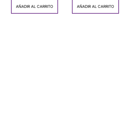
AÑADIR AL CARRITO
AÑADIR AL CARRITO
Ofertas
Descubre Nuestras ofertas de Artesanía
Exclusiva de Carmen del Olmo
COMPRAR AHORA!