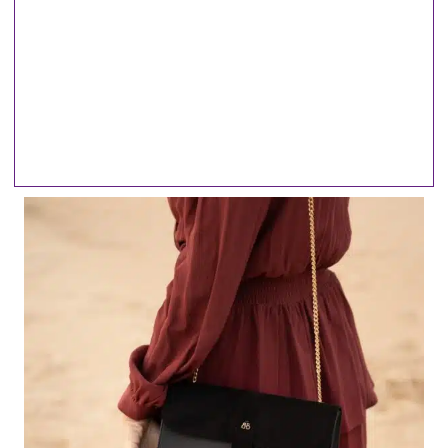
en ella, y te sorprenderá lo que
ocurre".
~ Carmen del Olmo~