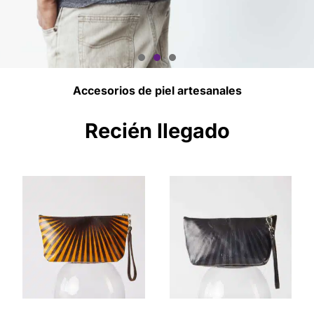
Accesorios de piel artesanales
Encuentra Tu Modelo
Perfecto
Recién llegado
Artesanía y Manufactura a Tu Medida
COMPRAR AHORA!