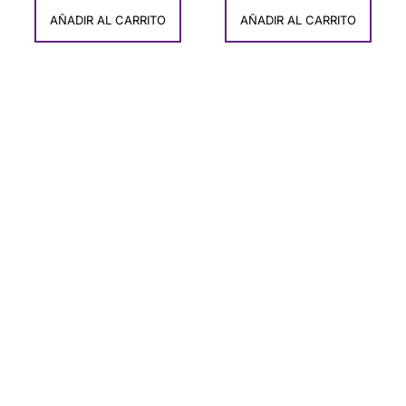
AÑADIR AL CARRITO
AÑADIR AL CARRITO
Ofertas
Descubre Nuestras ofertas de Artesanía
Exclusiva de Carmen del Olmo
COMPRAR AHORA!