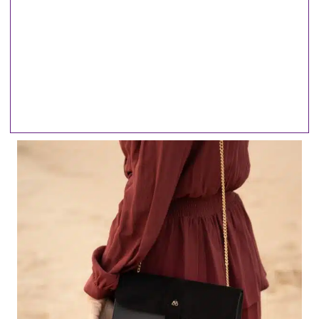
en ella, y te sorprenderá lo que
ocurre".
~ Carmen del Olmo~