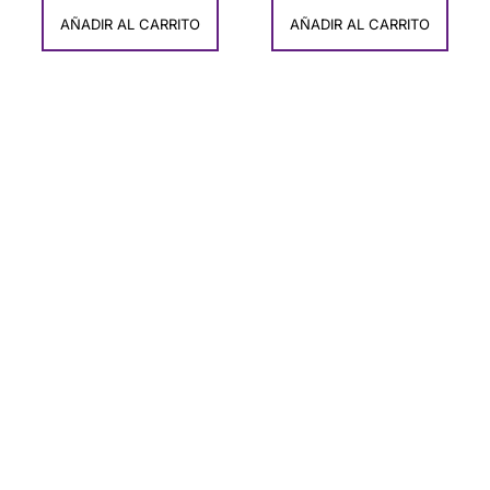
AÑADIR AL CARRITO
AÑADIR AL CARRITO
Ofertas
Descubre Nuestras ofertas de Artesanía
Exclusiva de Carmen del Olmo
COMPRAR AHORA!