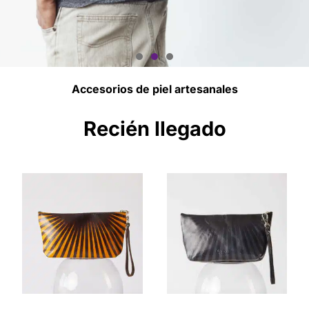
Accesorios de piel artesanales
Encuentra Tu Modelo
Perfecto
Recién llegado
Artesanía y Manufactura a Tu Medida
COMPRAR AHORA!